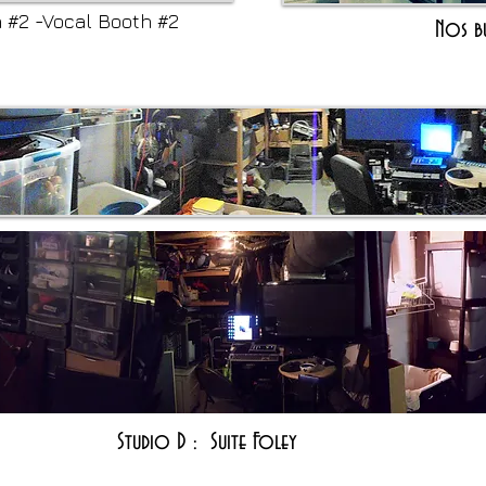
 #2 -Vocal Booth
#2
Nos b
Studio D : Suite Foley