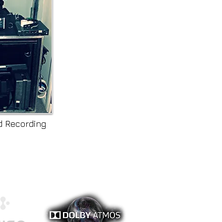
d Re
cording