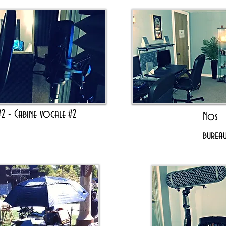
#2 - Cabine vocale
#2
Nos
burea